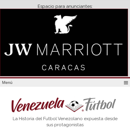
Espacio para anunciantes:
Menú
Venezuela
La Historia del Futbol Venezolano expuesta desde
Futbol
sus protagonistas