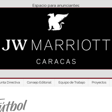
Espacio para anunciantes:
unta Directiva
Consejo Editorial
Equipo de Trabajo
Proyectos
Venezuela Futbo