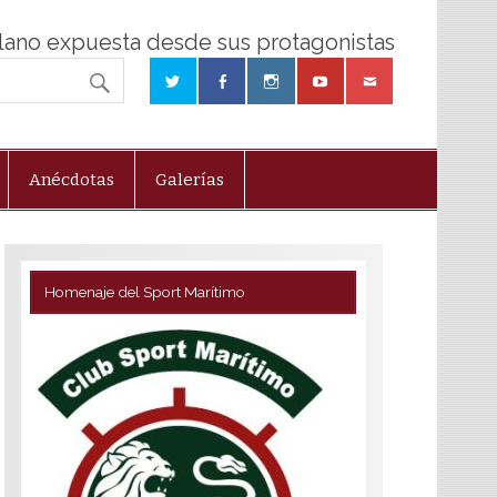
olano expuesta desde sus protagonistas
Anécdotas
Galerías
Homenaje del Sport Marítimo