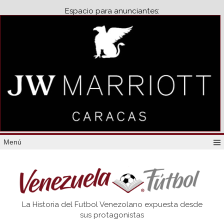
Espacio para anunciantes:
Menú
Venezuela
La Historia del Futbol Venezolano expuesta desde
Futbol
sus protagonistas