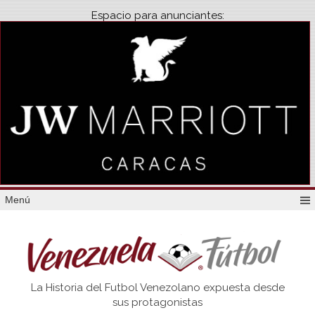
Espacio para anunciantes:
Menú
Venezuela
La Historia del Futbol Venezolano expuesta desde
Futbol
sus protagonistas